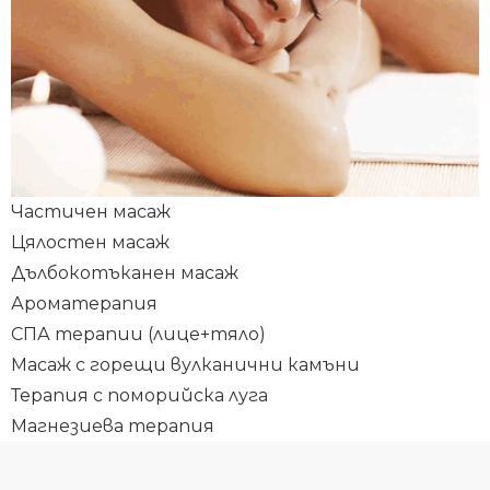
Частичен масаж
Цялостен масаж
Дълбокотъканен масаж
Ароматерапия
СПА терапии (лице+тяло)
Масаж с горещи вулканични камъни
Терапия с поморийска луга
Магнезиева терапия